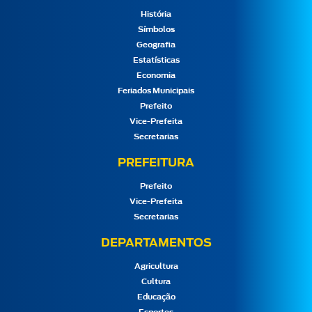
História
Símbolos
Geografia
Estatísticas
Economia
Feriados Municipais
Prefeito
Vice-Prefeita
Secretarias
PREFEITURA
Prefeito
Vice-Prefeita
Secretarias
DEPARTAMENTOS
Agricultura
Cultura
Educação