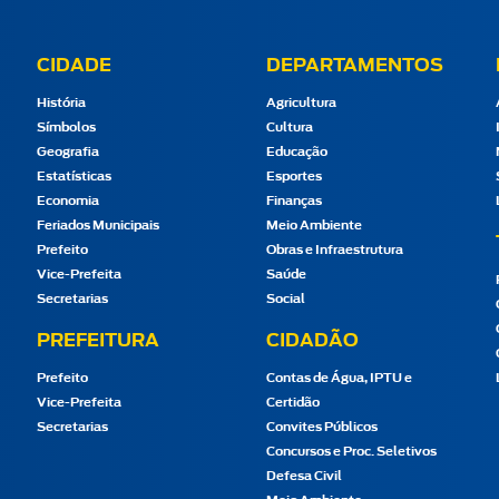
CIDADE
DEPARTAMENTOS
História
Agricultura
Símbolos
Cultura
Geografia
Educação
Estatísticas
Esportes
Economia
Finanças
Feriados Municipais
Meio Ambiente
Prefeito
Obras e Infraestrutura
Vice-Prefeita
Saúde
Secretarias
Social
PREFEITURA
CIDADÃO
Prefeito
Contas de Água, IPTU e
Vice-Prefeita
Certidão
Secretarias
Convites Públicos
Concursos e Proc. Seletivos
Defesa Civil