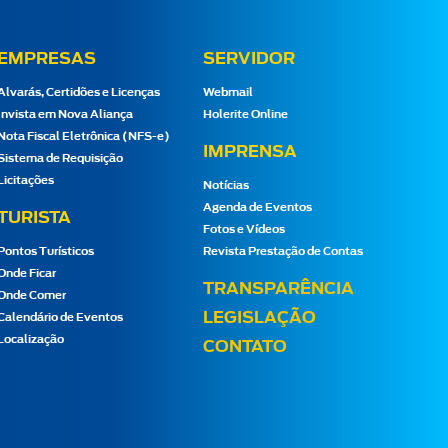
EMPRESAS
SERVIDOR
Alvarás, Certidões e Licenças
Webmail
Invista em Nova Aliança
Holerite Online
Nota Fiscal Eletrônica (NFS-e)
IMPRENSA
Sistema de Requisição
Licitações
Notícias
Agenda de Eventos
TURISTA
Fotos e Vídeos
Pontos Turísticos
Revista Prestação de Contas
Onde Ficar
TRANSPARÊNCIA
Onde Comer
LEGISLAÇÃO
Calendário de Eventos
Localização
CONTATO