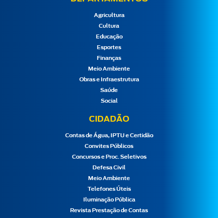
Agricultura
Cultura
Educação
Esportes
Finanças
Meio Ambiente
Obras e Infraestrutura
Saúde
Social
CIDADÃO
Contas de Água, IPTU e Certidão
Convites Públicos
Concursos e Proc. Seletivos
Defesa Civil
Meio Ambiente
Telefones Úteis
Iluminação Pública
Revista Prestação de Contas