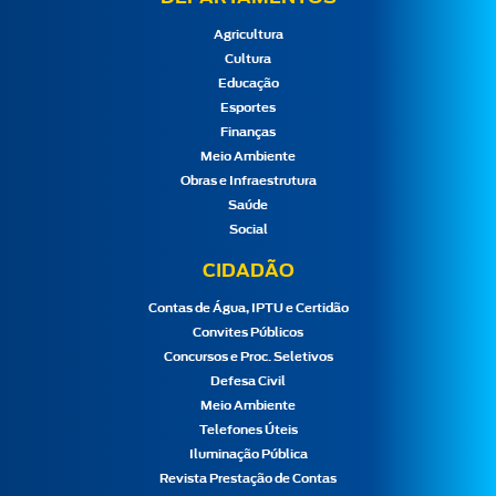
Agricultura
Cultura
Educação
Esportes
Finanças
Meio Ambiente
Obras e Infraestrutura
Saúde
Social
CIDADÃO
Contas de Água, IPTU e Certidão
Convites Públicos
Concursos e Proc. Seletivos
Defesa Civil
Meio Ambiente
Telefones Úteis
Iluminação Pública
Revista Prestação de Contas