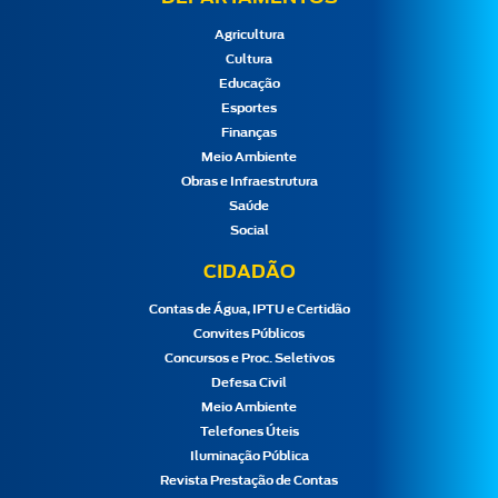
Agricultura
Cultura
Educação
Esportes
Finanças
Meio Ambiente
Obras e Infraestrutura
Saúde
Social
CIDADÃO
Contas de Água, IPTU e Certidão
Convites Públicos
Concursos e Proc. Seletivos
Defesa Civil
Meio Ambiente
Telefones Úteis
Iluminação Pública
Revista Prestação de Contas