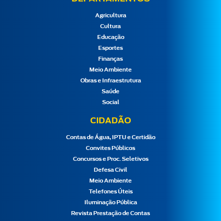
Agricultura
Cultura
Educação
Esportes
Finanças
Meio Ambiente
Obras e Infraestrutura
Saúde
Social
CIDADÃO
Contas de Água, IPTU e Certidão
Convites Públicos
Concursos e Proc. Seletivos
Defesa Civil
Meio Ambiente
Telefones Úteis
Iluminação Pública
Revista Prestação de Contas