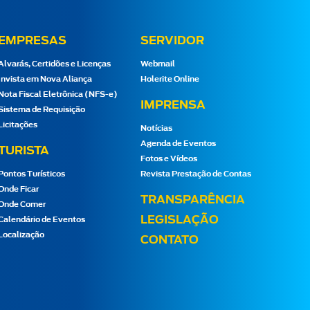
EMPRESAS
SERVIDOR
Alvarás, Certidões e Licenças
Webmail
Invista em Nova Aliança
Holerite Online
Nota Fiscal Eletrônica (NFS-e)
IMPRENSA
Sistema de Requisição
Licitações
Notícias
Agenda de Eventos
TURISTA
Fotos e Vídeos
Pontos Turísticos
Revista Prestação de Contas
Onde Ficar
TRANSPARÊNCIA
Onde Comer
LEGISLAÇÃO
Calendário de Eventos
Localização
CONTATO