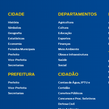
CIDADE
DEPARTAMENTOS
História
Agricultura
Símbolos
Cultura
Geografia
Educação
Estatísticas
Esportes
Economia
Finanças
Feriados Municipais
Meio Ambiente
Prefeito
Obras e Infraestrutura
Vice-Prefeita
Saúde
Secretarias
Social
PREFEITURA
CIDADÃO
Prefeito
Contas de Água, IPTU e
Vice-Prefeita
Certidão
Secretarias
Convites Públicos
Concursos e Proc. Seletivos
Defesa Civil