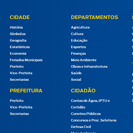
CIDADE
DEPARTAMENTOS
História
Agricultura
Símbolos
Cultura
Geografia
Educação
Estatísticas
Esportes
Economia
Finanças
Feriados Municipais
Meio Ambiente
Prefeito
Obras e Infraestrutura
Vice-Prefeita
Saúde
Secretarias
Social
PREFEITURA
CIDADÃO
Prefeito
Contas de Água, IPTU e
Vice-Prefeita
Certidão
Secretarias
Convites Públicos
Concursos e Proc. Seletivos
Defesa Civil