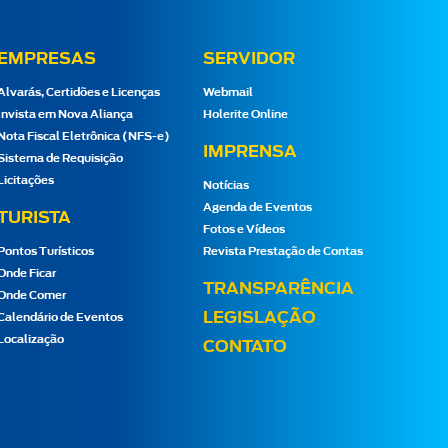
EMPRESAS
SERVIDOR
Alvarás, Certidões e Licenças
Webmail
Invista em Nova Aliança
Holerite Online
Nota Fiscal Eletrônica (NFS-e)
IMPRENSA
Sistema de Requisição
Licitações
Notícias
Agenda de Eventos
TURISTA
Fotos e Vídeos
Pontos Turísticos
Revista Prestação de Contas
Onde Ficar
TRANSPARÊNCIA
Onde Comer
LEGISLAÇÃO
Calendário de Eventos
Localização
CONTATO