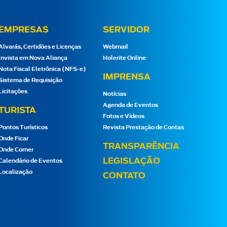
EMPRESAS
SERVIDOR
Alvarás, Certidões e Licenças
Webmail
Invista em Nova Aliança
Holerite Online
Nota Fiscal Eletrônica (NFS-e)
IMPRENSA
Sistema de Requisição
Licitações
Notícias
Agenda de Eventos
TURISTA
Fotos e Vídeos
Pontos Turísticos
Revista Prestação de Contas
Onde Ficar
TRANSPARÊNCIA
Onde Comer
LEGISLAÇÃO
Calendário de Eventos
Localização
CONTATO