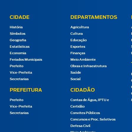
CIDADE
DEPARTAMENTOS
História
Agricultura
Símbolos
Cultura
Geografia
Educação
Estatísticas
Esportes
Economia
Finanças
Feriados Municipais
Meio Ambiente
Prefeito
Obras e Infraestrutura
Vice-Prefeita
Saúde
Secretarias
Social
PREFEITURA
CIDADÃO
Prefeito
Contas de Água, IPTU e
Vice-Prefeita
Certidão
Secretarias
Convites Públicos
Concursos e Proc. Seletivos
Defesa Civil