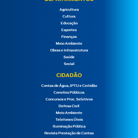
Agricultura
Cultura
Educação
Esportes
Finanças
Meio Ambiente
Obras e Infraestrutura
Saúde
Social
CIDADÃO
Contas de Água, IPTU e Certidão
Convites Públicos
Concursos e Proc. Seletivos
Defesa Civil
Meio Ambiente
Telefones Úteis
Iluminação Pública
Revista Prestação de Contas