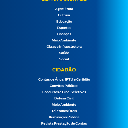
Agricultura
Cultura
Educação
Esportes
Finanças
Meio Ambiente
Obras e Infraestrutura
Saúde
Social
CIDADÃO
Contas de Água, IPTU e Certidão
Convites Públicos
Concursos e Proc. Seletivos
Defesa Civil
Meio Ambiente
Telefones Úteis
Iluminação Pública
Revista Prestação de Contas