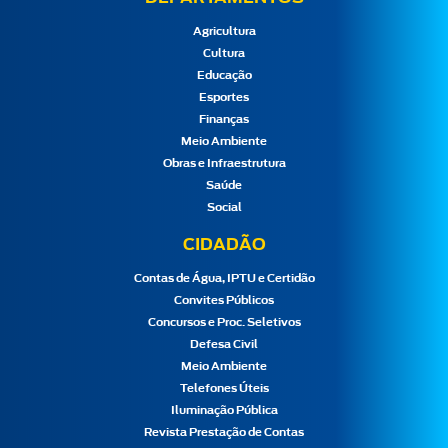
Agricultura
Cultura
Educação
Esportes
Finanças
Meio Ambiente
Obras e Infraestrutura
Saúde
Social
CIDADÃO
Contas de Água, IPTU e Certidão
Convites Públicos
Concursos e Proc. Seletivos
Defesa Civil
Meio Ambiente
Telefones Úteis
Iluminação Pública
Revista Prestação de Contas