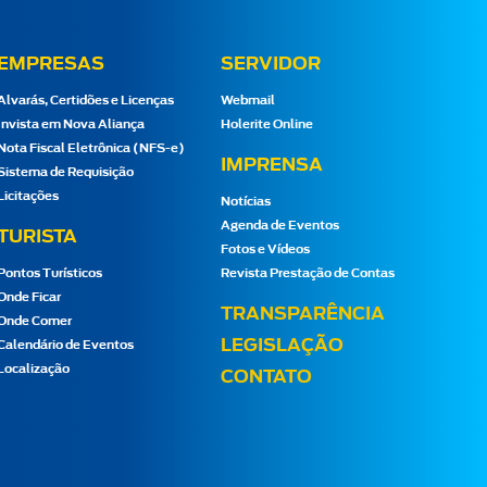
EMPRESAS
SERVIDOR
Alvarás, Certidões e Licenças
Webmail
Invista em Nova Aliança
Holerite Online
Nota Fiscal Eletrônica (NFS-e)
IMPRENSA
Sistema de Requisição
Licitações
Notícias
Agenda de Eventos
TURISTA
Fotos e Vídeos
Pontos Turísticos
Revista Prestação de Contas
Onde Ficar
TRANSPARÊNCIA
Onde Comer
LEGISLAÇÃO
Calendário de Eventos
Localização
CONTATO