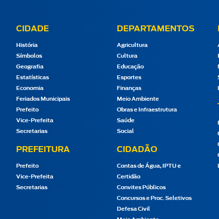
CIDADE
DEPARTAMENTOS
História
Agricultura
Símbolos
Cultura
Geografia
Educação
Estatísticas
Esportes
Economia
Finanças
Feriados Municipais
Meio Ambiente
Prefeito
Obras e Infraestrutura
Vice-Prefeita
Saúde
Secretarias
Social
PREFEITURA
CIDADÃO
Prefeito
Contas de Água, IPTU e
Vice-Prefeita
Certidão
Secretarias
Convites Públicos
Concursos e Proc. Seletivos
Defesa Civil