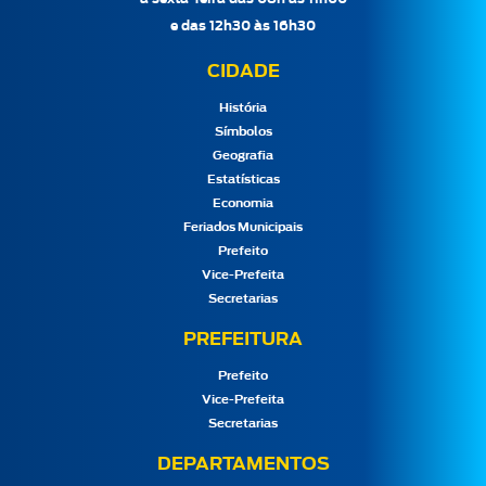
e das 12h30 às 16h30
CIDADE
História
Símbolos
Geografia
Estatísticas
Economia
Feriados Municipais
Prefeito
Vice-Prefeita
Secretarias
PREFEITURA
Prefeito
Vice-Prefeita
Secretarias
DEPARTAMENTOS