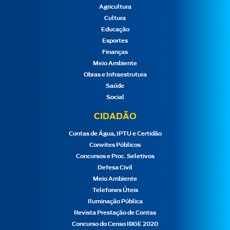
Agricultura
Cultura
Educação
Esportes
Finanças
Meio Ambiente
Obras e Infraestrutura
Saúde
Social
CIDADÃO
Contas de Água, IPTU e Certidão
Convites Públicos
Concursos e Proc. Seletivos
Defesa Civil
Meio Ambiente
Telefones Úteis
Iluminação Pública
Revista Prestação de Contas
Concurso do Censo IBGE 2020