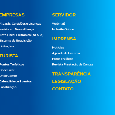
EMPRESAS
SERVIDOR
Alvarás, Certidões e Licenças
Webmail
Invista em Nova Aliança
Holerite Online
Nota Fiscal Eletrônica (NFS-e)
IMPRENSA
Sistema de Requisição
Licitações
Notícias
Agenda de Eventos
TURISTA
Fotos e Vídeos
Pontos Turísticos
Revista Prestação de Contas
Onde Ficar
TRANSPARÊNCIA
Onde Comer
LEGISLAÇÃO
Calendário de Eventos
Localização
CONTATO