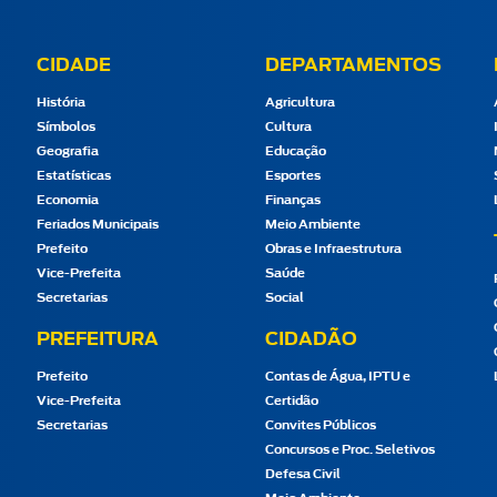
CIDADE
DEPARTAMENTOS
História
Agricultura
Símbolos
Cultura
Geografia
Educação
Estatísticas
Esportes
Economia
Finanças
Feriados Municipais
Meio Ambiente
Prefeito
Obras e Infraestrutura
Vice-Prefeita
Saúde
Secretarias
Social
PREFEITURA
CIDADÃO
Prefeito
Contas de Água, IPTU e
Vice-Prefeita
Certidão
Secretarias
Convites Públicos
Concursos e Proc. Seletivos
Defesa Civil