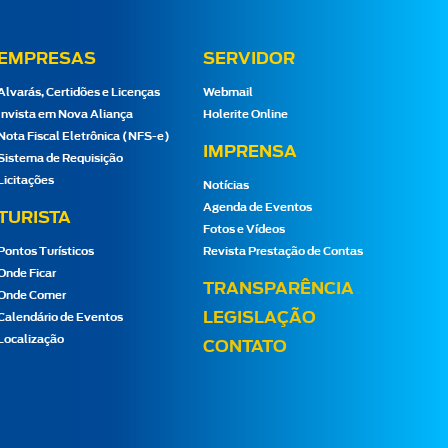
EMPRESAS
SERVIDOR
Alvarás, Certidões e Licenças
Webmail
Invista em Nova Aliança
Holerite Online
Nota Fiscal Eletrônica (NFS-e)
IMPRENSA
Sistema de Requisição
Licitações
Notícias
Agenda de Eventos
TURISTA
Fotos e Vídeos
Pontos Turísticos
Revista Prestação de Contas
Onde Ficar
TRANSPARÊNCIA
Onde Comer
LEGISLAÇÃO
Calendário de Eventos
Localização
CONTATO