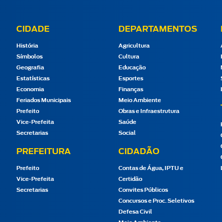
CIDADE
DEPARTAMENTOS
História
Agricultura
Símbolos
Cultura
Geografia
Educação
Estatísticas
Esportes
Economia
Finanças
Feriados Municipais
Meio Ambiente
Prefeito
Obras e Infraestrutura
Vice-Prefeita
Saúde
Secretarias
Social
PREFEITURA
CIDADÃO
Prefeito
Contas de Água, IPTU e
Vice-Prefeita
Certidão
Secretarias
Convites Públicos
Concursos e Proc. Seletivos
Defesa Civil