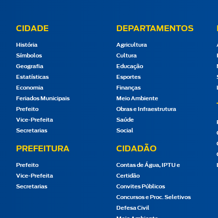
CIDADE
DEPARTAMENTOS
História
Agricultura
Símbolos
Cultura
Geografia
Educação
Estatísticas
Esportes
Economia
Finanças
Feriados Municipais
Meio Ambiente
Prefeito
Obras e Infraestrutura
Vice-Prefeita
Saúde
Secretarias
Social
PREFEITURA
CIDADÃO
Prefeito
Contas de Água, IPTU e
Vice-Prefeita
Certidão
Secretarias
Convites Públicos
Concursos e Proc. Seletivos
Defesa Civil