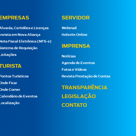
EMPRESAS
SERVIDOR
Alvarás, Certidões e Licenças
Webmail
Invista em Nova Aliança
Holerite Online
Nota Fiscal Eletrônica (NFS-e)
IMPRENSA
Sistema de Requisição
Licitações
Notícias
Agenda de Eventos
TURISTA
Fotos e Vídeos
Pontos Turísticos
Revista Prestação de Contas
Onde Ficar
TRANSPARÊNCIA
Onde Comer
LEGISLAÇÃO
Calendário de Eventos
Localização
CONTATO