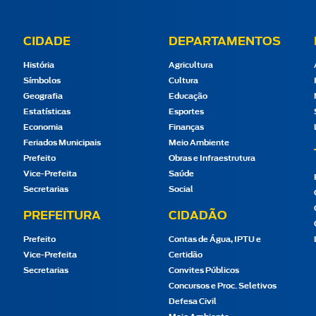
CIDADE
DEPARTAMENTOS
História
Agricultura
Símbolos
Cultura
Geografia
Educação
Estatísticas
Esportes
Economia
Finanças
Feriados Municipais
Meio Ambiente
Prefeito
Obras e Infraestrutura
Vice-Prefeita
Saúde
Secretarias
Social
PREFEITURA
CIDADÃO
Prefeito
Contas de Água, IPTU e
Vice-Prefeita
Certidão
Secretarias
Convites Públicos
Concursos e Proc. Seletivos
Defesa Civil