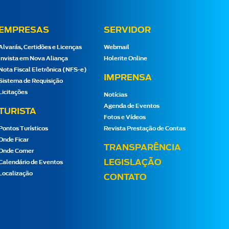
EMPRESAS
SERVIDOR
Alvarás, Certidões e Licenças
Webmail
Invista em Nova Aliança
Holerite Online
Nota Fiscal Eletrônica (NFS-e)
IMPRENSA
Sistema de Requisição
Licitações
Notícias
Agenda de Eventos
TURISTA
Fotos e Vídeos
Pontos Turísticos
Revista Prestação de Contas
Onde Ficar
TRANSPARÊNCIA
Onde Comer
LEGISLAÇÃO
Calendário de Eventos
Localização
CONTATO