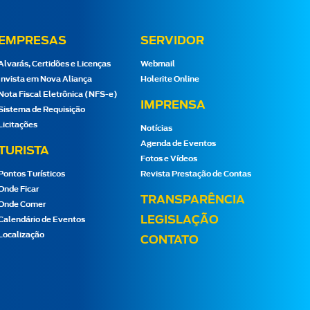
EMPRESAS
SERVIDOR
Alvarás, Certidões e Licenças
Webmail
Invista em Nova Aliança
Holerite Online
Nota Fiscal Eletrônica (NFS-e)
IMPRENSA
Sistema de Requisição
Licitações
Notícias
Agenda de Eventos
TURISTA
Fotos e Vídeos
Pontos Turísticos
Revista Prestação de Contas
Onde Ficar
TRANSPARÊNCIA
Onde Comer
LEGISLAÇÃO
Calendário de Eventos
Localização
CONTATO