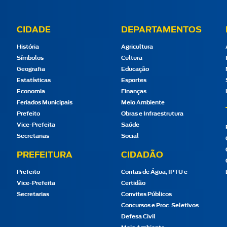
CIDADE
DEPARTAMENTOS
História
Agricultura
Símbolos
Cultura
Geografia
Educação
Estatísticas
Esportes
Economia
Finanças
Feriados Municipais
Meio Ambiente
Prefeito
Obras e Infraestrutura
Vice-Prefeita
Saúde
Secretarias
Social
PREFEITURA
CIDADÃO
Prefeito
Contas de Água, IPTU e
Vice-Prefeita
Certidão
Secretarias
Convites Públicos
Concursos e Proc. Seletivos
Defesa Civil