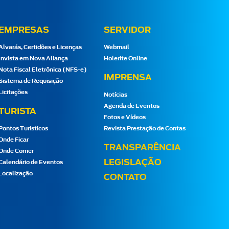
EMPRESAS
SERVIDOR
Alvarás, Certidões e Licenças
Webmail
Invista em Nova Aliança
Holerite Online
Nota Fiscal Eletrônica (NFS-e)
IMPRENSA
Sistema de Requisição
Licitações
Notícias
Agenda de Eventos
TURISTA
Fotos e Vídeos
Pontos Turísticos
Revista Prestação de Contas
Onde Ficar
TRANSPARÊNCIA
Onde Comer
LEGISLAÇÃO
Calendário de Eventos
Localização
CONTATO