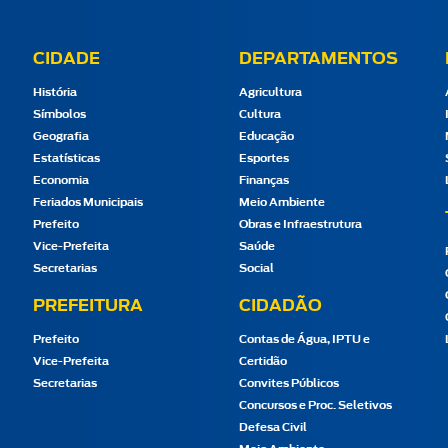
CIDADE
DEPARTAMENTOS
História
Agricultura
Símbolos
Cultura
Geografia
Educação
Estatísticas
Esportes
Economia
Finanças
Feriados Municipais
Meio Ambiente
Prefeito
Obras e Infraestrutura
Vice-Prefeita
Saúde
Secretarias
Social
PREFEITURA
CIDADÃO
Prefeito
Contas de Água, IPTU e
Vice-Prefeita
Certidão
Secretarias
Convites Públicos
Concursos e Proc. Seletivos
Defesa Civil