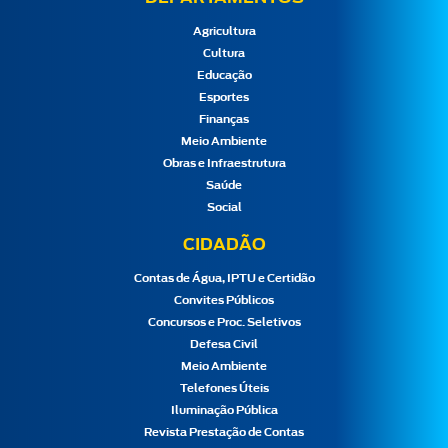
Agricultura
Cultura
Educação
Esportes
Finanças
Meio Ambiente
Obras e Infraestrutura
Saúde
Social
CIDADÃO
Contas de Água, IPTU e Certidão
Convites Públicos
Concursos e Proc. Seletivos
Defesa Civil
Meio Ambiente
Telefones Úteis
Iluminação Pública
Revista Prestação de Contas