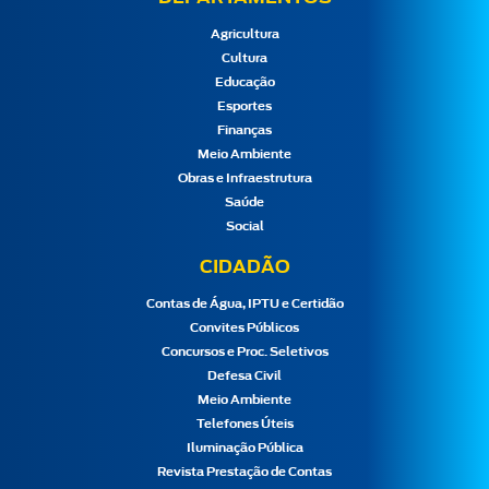
Agricultura
Cultura
Educação
Esportes
Finanças
Meio Ambiente
Obras e Infraestrutura
Saúde
Social
CIDADÃO
Contas de Água, IPTU e Certidão
Convites Públicos
Concursos e Proc. Seletivos
Defesa Civil
Meio Ambiente
Telefones Úteis
Iluminação Pública
Revista Prestação de Contas