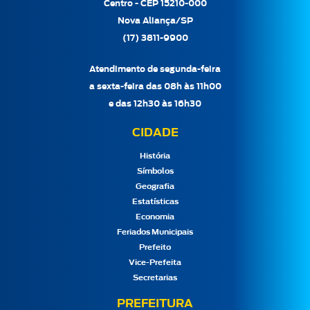
Centro - CEP 15210-000
Nova Aliança/SP
(17) 3811-9900
Atendimento de segunda-feira
a sexta-feira das 08h às 11h00
e das 12h30 às 16h30
CIDADE
História
Símbolos
Geografia
Estatísticas
Economia
Feriados Municipais
Prefeito
Vice-Prefeita
Secretarias
PREFEITURA