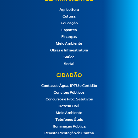
Agricultura
Cultura
Educação
Esportes
Finanças
Meio Ambiente
Obras e Infraestrutura
Saúde
Social
CIDADÃO
Contas de Água, IPTU e Certidão
Convites Públicos
Concursos e Proc. Seletivos
Defesa Civil
Meio Ambiente
Telefones Úteis
Iluminação Pública
Revista Prestação de Contas