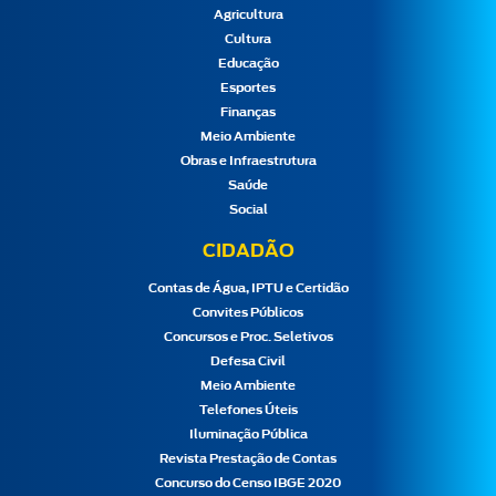
Agricultura
Cultura
Educação
Esportes
Finanças
Meio Ambiente
Obras e Infraestrutura
Saúde
Social
CIDADÃO
Contas de Água, IPTU e Certidão
Convites Públicos
Concursos e Proc. Seletivos
Defesa Civil
Meio Ambiente
Telefones Úteis
Iluminação Pública
Revista Prestação de Contas
Concurso do Censo IBGE 2020