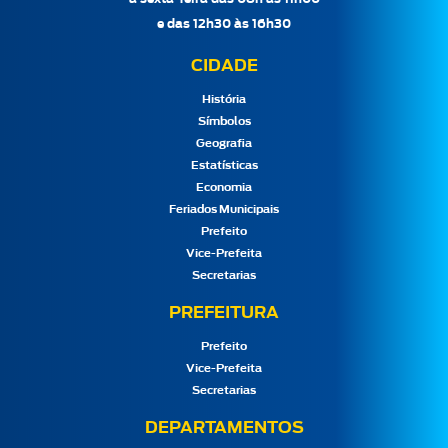
e das 12h30 às 16h30
CIDADE
História
Símbolos
Geografia
Estatísticas
Economia
Feriados Municipais
Prefeito
Vice-Prefeita
Secretarias
PREFEITURA
Prefeito
Vice-Prefeita
Secretarias
DEPARTAMENTOS