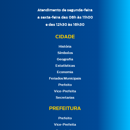
Atendimento de segunda-feira
a sexta-feira das 08h às 11h00
e das 12h30 às 16h30
CIDADE
História
Símbolos
Geografia
Estatísticas
Economia
Feriados Municipais
Prefeito
Vice-Prefeita
Secretarias
PREFEITURA
Prefeito
Vice-Prefeita