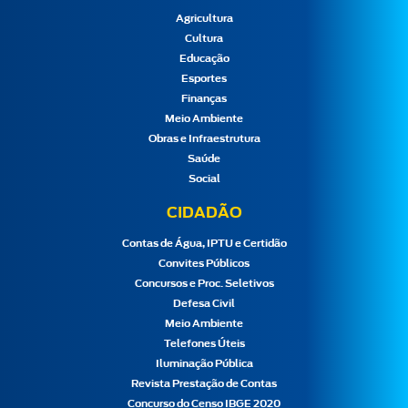
Agricultura
Cultura
Educação
Esportes
Finanças
Meio Ambiente
Obras e Infraestrutura
Saúde
Social
CIDADÃO
Contas de Água, IPTU e Certidão
Convites Públicos
Concursos e Proc. Seletivos
Defesa Civil
Meio Ambiente
Telefones Úteis
Iluminação Pública
Revista Prestação de Contas
Concurso do Censo IBGE 2020