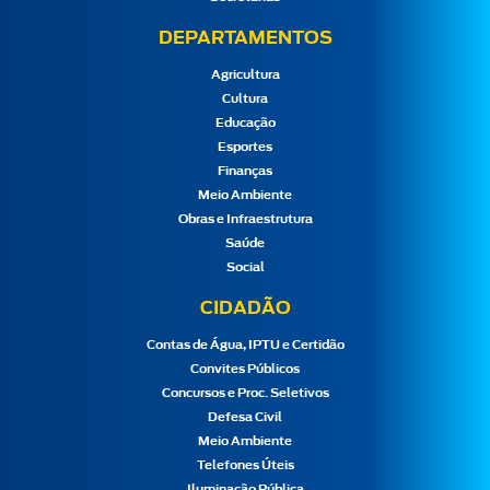
DEPARTAMENTOS
Agricultura
Cultura
Educação
Esportes
Finanças
Meio Ambiente
Obras e Infraestrutura
Saúde
Social
CIDADÃO
Contas de Água, IPTU e Certidão
Convites Públicos
Concursos e Proc. Seletivos
Defesa Civil
Meio Ambiente
Telefones Úteis
Iluminação Pública