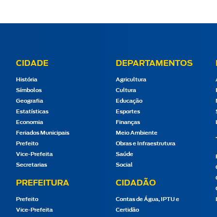
CIDADE
DEPARTAMENTOS
História
Agricultura
Símbolos
Cultura
Geografia
Educação
Estatísticas
Esportes
Economia
Finanças
Feriados Municipais
Meio Ambiente
Prefeito
Obras e Infraestrutura
Vice-Prefeita
Saúde
Secretarias
Social
PREFEITURA
CIDADÃO
Prefeito
Contas de Água, IPTU e
Vice-Prefeita
Certidão