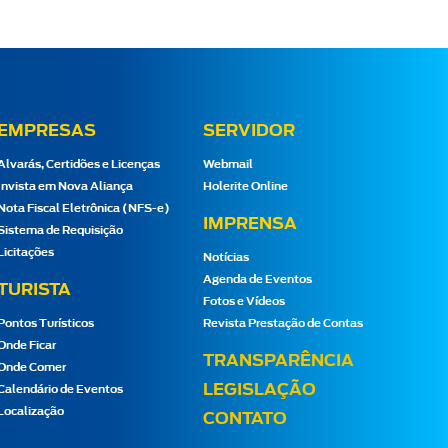
EMPRESAS
SERVIDOR
Alvarás, Certidões e Licenças
Webmail
Invista em Nova Aliança
Holerite Online
Nota Fiscal Eletrônica (NFS-e)
IMPRENSA
Sistema de Requisição
Licitações
Notícias
Agenda de Eventos
TURISTA
Fotos e Vídeos
Pontos Turísticos
Revista Prestação de Contas
Onde Ficar
TRANSPARÊNCIA
Onde Comer
LEGISLAÇÃO
Calendário de Eventos
Localização
CONTATO