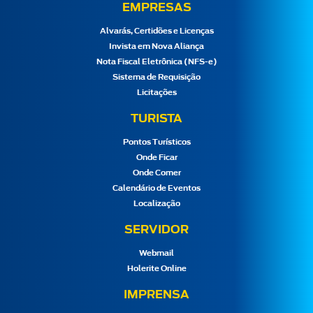
EMPRESAS
Alvarás, Certidões e Licenças
Invista em Nova Aliança
Nota Fiscal Eletrônica (NFS-e)
Sistema de Requisição
Licitações
TURISTA
Pontos Turísticos
Onde Ficar
Onde Comer
Calendário de Eventos
Localização
SERVIDOR
Webmail
Holerite Online
IMPRENSA