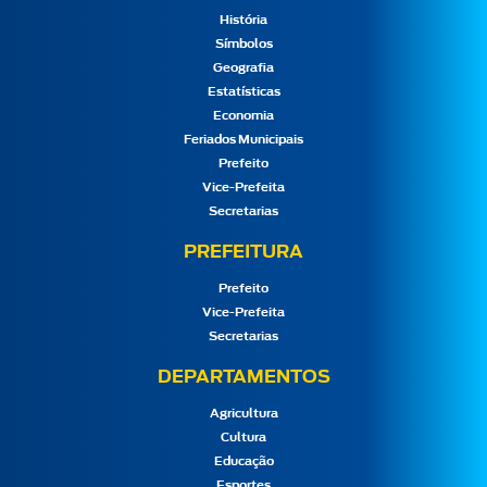
História
Símbolos
Geografia
Estatísticas
Economia
Feriados Municipais
Prefeito
Vice-Prefeita
Secretarias
PREFEITURA
Prefeito
Vice-Prefeita
Secretarias
DEPARTAMENTOS
Agricultura
Cultura
Educação
Esportes