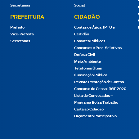
Secretarias
Social
PREFEITURA
CIDADÃO
Prefeito
Contas de Água, IPTU e
Vice-Prefeita
Certidão
Secretarias
Convites Públicos
Concursos e Proc. Seletivos
Defesa Civil
Meio Ambiente
Telefones Úteis
Iluminação Pública
Revista Prestação de Contas
Concurso do Censo IBGE 2020
Lista de Convocados –
Programa Bolsa Trabalho
Carta ao Cidadão
Orçamento Participativo