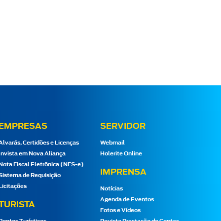
EMPRESAS
SERVIDOR
Alvarás, Certidões e Licenças
Webmail
Invista em Nova Aliança
Holerite Online
Nota Fiscal Eletrônica (NFS-e)
IMPRENSA
Sistema de Requisição
Licitações
Notícias
Agenda de Eventos
TURISTA
Fotos e Vídeos