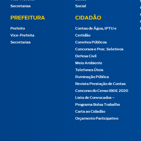
Secretarias
Social
PREFEITURA
CIDADÃO
Prefeito
Contas de Água, IPTU e
Vice-Prefeita
Certidão
Secretarias
Convites Públicos
Concursos e Proc. Seletivos
Defesa Civil
Meio Ambiente
Telefones Úteis
Iluminação Pública
Revista Prestação de Contas
Concurso do Censo IBGE 2020
Lista de Convocados –
Programa Bolsa Trabalho
Carta ao Cidadão
Orçamento Participativo