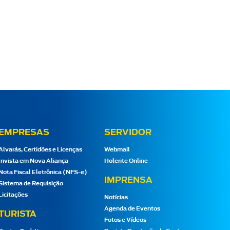
EMPRESAS
SERVIDOR
Alvarás, Certidões e Licenças
Webmail
Invista em Nova Aliança
Holerite Online
Nota Fiscal Eletrônica (NFS-e)
IMPRENSA
Sistema de Requisição
Licitações
Notícias
Agenda de Eventos
TURISTA
Fotos e Vídeos