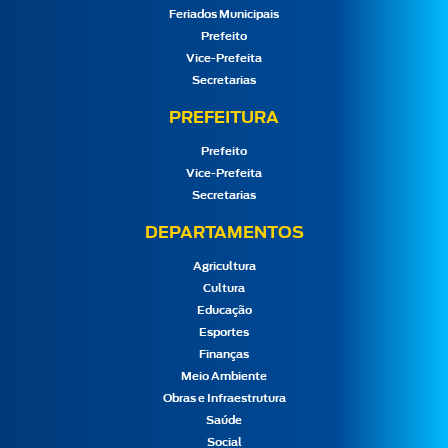
Feriados Municipais
Prefeito
Vice-Prefeita
Secretarias
PREFEITURA
Prefeito
Vice-Prefeita
Secretarias
DEPARTAMENTOS
Agricultura
Cultura
Educação
Esportes
Finanças
Meio Ambiente
Obras e Infraestrutura
Saúde
Social