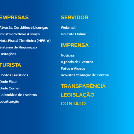
EMPRESAS
SERVIDOR
Alvarás, Certidões e Licenças
Webmail
Invista em Nova Aliança
Holerite Online
Nota Fiscal Eletrônica (NFS-e)
IMPRENSA
Sistema de Requisição
Licitações
Notícias
Agenda de Eventos
TURISTA
Fotos e Vídeos
Pontos Turísticos
Revista Prestação de Contas
Onde Ficar
TRANSPARÊNCIA
Onde Comer
LEGISLAÇÃO
Calendário de Eventos
Localização
CONTATO