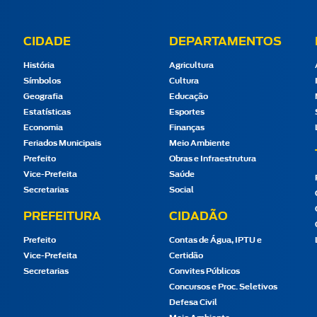
CIDADE
DEPARTAMENTOS
História
Agricultura
Símbolos
Cultura
Geografia
Educação
Estatísticas
Esportes
Economia
Finanças
Feriados Municipais
Meio Ambiente
Prefeito
Obras e Infraestrutura
Vice-Prefeita
Saúde
Secretarias
Social
PREFEITURA
CIDADÃO
Prefeito
Contas de Água, IPTU e
Vice-Prefeita
Certidão
Secretarias
Convites Públicos
Concursos e Proc. Seletivos
Defesa Civil