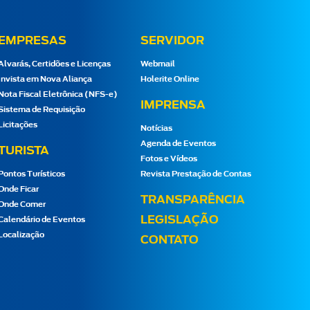
EMPRESAS
SERVIDOR
Alvarás, Certidões e Licenças
Webmail
Invista em Nova Aliança
Holerite Online
Nota Fiscal Eletrônica (NFS-e)
IMPRENSA
Sistema de Requisição
Licitações
Notícias
Agenda de Eventos
TURISTA
Fotos e Vídeos
Pontos Turísticos
Revista Prestação de Contas
Onde Ficar
TRANSPARÊNCIA
Onde Comer
LEGISLAÇÃO
Calendário de Eventos
Localização
CONTATO