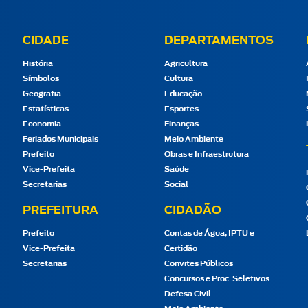
CIDADE
DEPARTAMENTOS
História
Agricultura
Símbolos
Cultura
Geografia
Educação
Estatísticas
Esportes
Economia
Finanças
Feriados Municipais
Meio Ambiente
Prefeito
Obras e Infraestrutura
Vice-Prefeita
Saúde
Secretarias
Social
PREFEITURA
CIDADÃO
Prefeito
Contas de Água, IPTU e
Vice-Prefeita
Certidão
Secretarias
Convites Públicos
Concursos e Proc. Seletivos
Defesa Civil