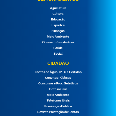
Agricultura
Cultura
Educação
Esportes
Finanças
Meio Ambiente
Obras e Infraestrutura
Saúde
Social
CIDADÃO
Contas de Água, IPTU e Certidão
Convites Públicos
Concursos e Proc. Seletivos
Defesa Civil
Meio Ambiente
Telefones Úteis
Iluminação Pública
Revista Prestação de Contas