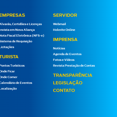
EMPRESAS
SERVIDOR
Alvarás, Certidões e Licenças
Webmail
Invista em Nova Aliança
Holerite Online
Nota Fiscal Eletrônica (NFS-e)
IMPRENSA
Sistema de Requisição
Licitações
Notícias
Agenda de Eventos
TURISTA
Fotos e Vídeos
Pontos Turísticos
Revista Prestação de Contas
Onde Ficar
TRANSPARÊNCIA
Onde Comer
LEGISLAÇÃO
Calendário de Eventos
Localização
CONTATO