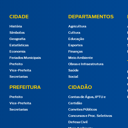
CIDADE
DEPARTAMENTOS
História
Agricultura
Símbolos
Cultura
Geografia
Educação
Estatísticas
Esportes
Economia
Finanças
Feriados Municipais
Meio Ambiente
Prefeito
Obras e Infraestrutura
Vice-Prefeita
Saúde
Secretarias
Social
PREFEITURA
CIDADÃO
Prefeito
Contas de Água, IPTU e
Vice-Prefeita
Certidão
Secretarias
Convites Públicos
Concursos e Proc. Seletivos
Defesa Civil