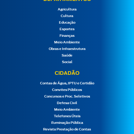
Agricultura
Cultura
Educação
Esportes
Finanças
Meio Ambiente
Obras e Infraestrutura
Saúde
Social
CIDADÃO
Contas de Água, IPTU e Certidão
Convites Públicos
Concursos e Proc. Seletivos
Defesa Civil
Meio Ambiente
Telefones Úteis
Iluminação Pública
Revista Prestação de Contas