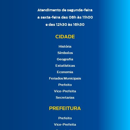
Atendimento de segunda-feira
a sexta-feira das 08h às 11h00
e das 12h30 às 16h30
CIDADE
História
Símbolos
Geografia
Estatísticas
Economia
Feriados Municipais
Prefeito
Vice-Prefeita
Secretarias
PREFEITURA
Prefeito
Vice-Prefeita