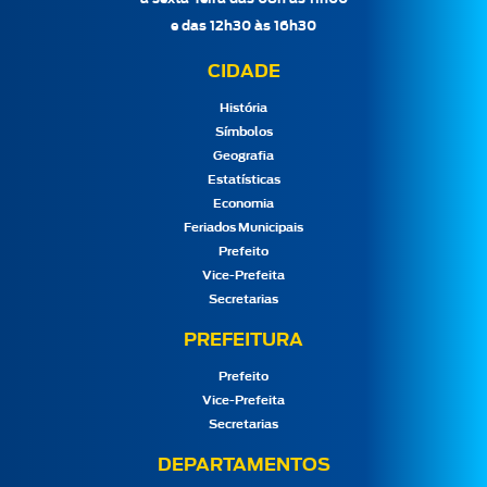
e das 12h30 às 16h30
CIDADE
História
Símbolos
Geografia
Estatísticas
Economia
Feriados Municipais
Prefeito
Vice-Prefeita
Secretarias
PREFEITURA
Prefeito
Vice-Prefeita
Secretarias
DEPARTAMENTOS