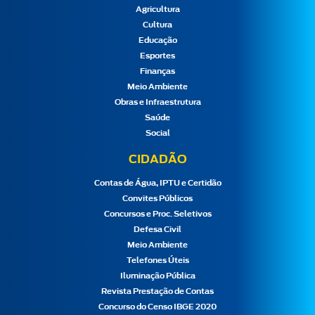
Agricultura
Cultura
Educação
Esportes
Finanças
Meio Ambiente
Obras e Infraestrutura
Saúde
Social
CIDADÃO
Contas de Água, IPTU e Certidão
Convites Públicos
Concursos e Proc. Seletivos
Defesa Civil
Meio Ambiente
Telefones Úteis
Iluminação Pública
Revista Prestação de Contas
Concurso do Censo IBGE 2020