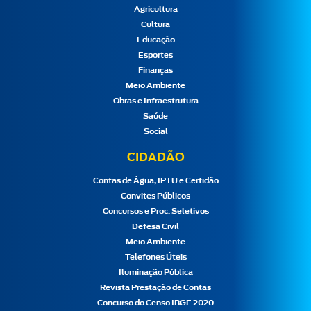
Agricultura
Cultura
Educação
Esportes
Finanças
Meio Ambiente
Obras e Infraestrutura
Saúde
Social
CIDADÃO
Contas de Água, IPTU e Certidão
Convites Públicos
Concursos e Proc. Seletivos
Defesa Civil
Meio Ambiente
Telefones Úteis
Iluminação Pública
Revista Prestação de Contas
Concurso do Censo IBGE 2020