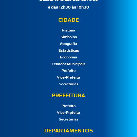
e das 12h30 às 16h30
CIDADE
História
Símbolos
Geografia
Estatísticas
Economia
Feriados Municipais
Prefeito
Vice-Prefeita
Secretarias
PREFEITURA
Prefeito
Vice-Prefeita
Secretarias
DEPARTAMENTOS