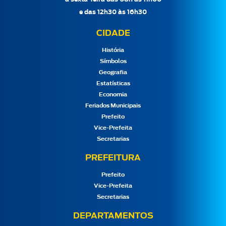
e das 12h30 às 16h30
CIDADE
História
Símbolos
Geografia
Estatísticas
Economia
Feriados Municipais
Prefeito
Vice-Prefeita
Secretarias
PREFEITURA
Prefeito
Vice-Prefeita
Secretarias
DEPARTAMENTOS