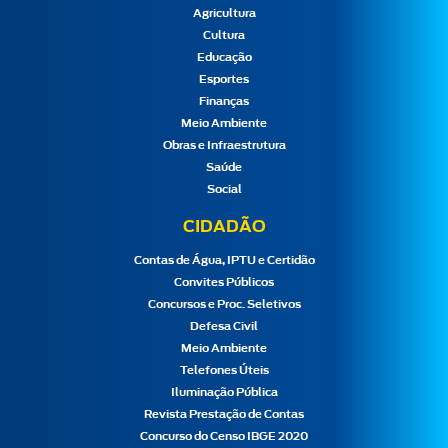
Agricultura
Cultura
Educação
Esportes
Finanças
Meio Ambiente
Obras e Infraestrutura
Saúde
Social
CIDADÃO
Contas de Água, IPTU e Certidão
Convites Públicos
Concursos e Proc. Seletivos
Defesa Civil
Meio Ambiente
Telefones Úteis
Iluminação Pública
Revista Prestação de Contas
Concurso do Censo IBGE 2020