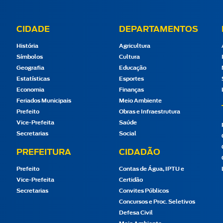
CIDADE
DEPARTAMENTOS
História
Agricultura
Símbolos
Cultura
Geografia
Educação
Estatísticas
Esportes
Economia
Finanças
Feriados Municipais
Meio Ambiente
Prefeito
Obras e Infraestrutura
Vice-Prefeita
Saúde
Secretarias
Social
PREFEITURA
CIDADÃO
Prefeito
Contas de Água, IPTU e
Vice-Prefeita
Certidão
Secretarias
Convites Públicos
Concursos e Proc. Seletivos
Defesa Civil