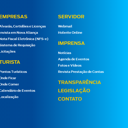
EMPRESAS
SERVIDOR
Alvarás, Certidões e Licenças
Webmail
Invista em Nova Aliança
Holerite Online
Nota Fiscal Eletrônica (NFS-e)
IMPRENSA
Sistema de Requisição
Licitações
Notícias
Agenda de Eventos
TURISTA
Fotos e Vídeos
Pontos Turísticos
Revista Prestação de Contas
Onde Ficar
TRANSPARÊNCIA
Onde Comer
LEGISLAÇÃO
Calendário de Eventos
Localização
CONTATO