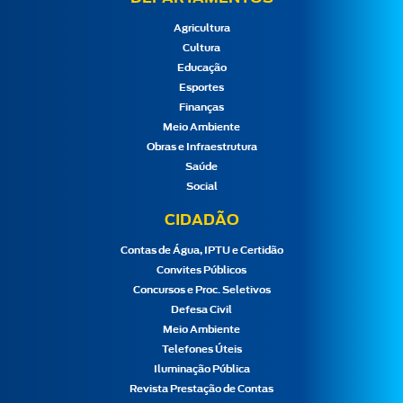
Agricultura
Cultura
Educação
Esportes
Finanças
Meio Ambiente
Obras e Infraestrutura
Saúde
Social
CIDADÃO
Contas de Água, IPTU e Certidão
Convites Públicos
Concursos e Proc. Seletivos
Defesa Civil
Meio Ambiente
Telefones Úteis
Iluminação Pública
Revista Prestação de Contas