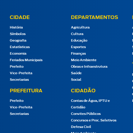
CIDADE
DEPARTAMENTOS
História
Agricultura
Símbolos
Cultura
Geografia
Educação
Estatísticas
Esportes
Economia
Finanças
Feriados Municipais
Meio Ambiente
Prefeito
Obras e Infraestrutura
Vice-Prefeita
Saúde
Secretarias
Social
PREFEITURA
CIDADÃO
Prefeito
Contas de Água, IPTU e
Vice-Prefeita
Certidão
Secretarias
Convites Públicos
Concursos e Proc. Seletivos
Defesa Civil