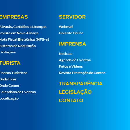
EMPRESAS
SERVIDOR
Alvarás, Certidões e Licenças
Webmail
Invista em Nova Aliança
Holerite Online
Nota Fiscal Eletrônica (NFS-e)
IMPRENSA
Sistema de Requisição
Licitações
Notícias
Agenda de Eventos
TURISTA
Fotos e Vídeos
Pontos Turísticos
Revista Prestação de Contas
Onde Ficar
TRANSPARÊNCIA
Onde Comer
LEGISLAÇÃO
Calendário de Eventos
Localização
CONTATO