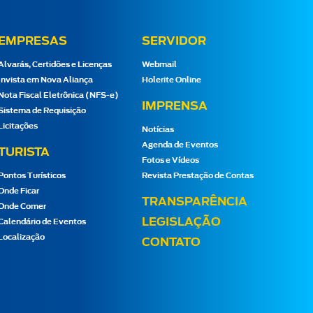
EMPRESAS
SERVIDOR
Alvarás, Certidões e Licenças
Webmail
Invista em Nova Aliança
Holerite Online
Nota Fiscal Eletrônica (NFS-e)
IMPRENSA
Sistema de Requisição
Licitações
Notícias
Agenda de Eventos
TURISTA
Fotos e Vídeos
Pontos Turísticos
Revista Prestação de Contas
Onde Ficar
TRANSPARÊNCIA
Onde Comer
LEGISLAÇÃO
Calendário de Eventos
Localização
CONTATO