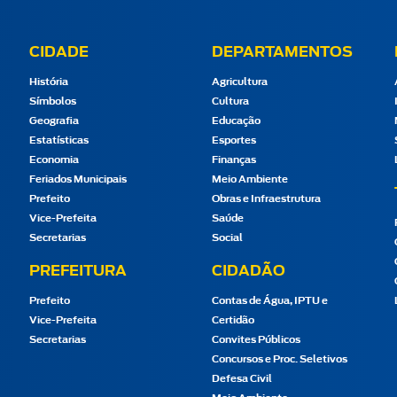
CIDADE
DEPARTAMENTOS
História
Agricultura
Símbolos
Cultura
Geografia
Educação
Estatísticas
Esportes
Economia
Finanças
Feriados Municipais
Meio Ambiente
Prefeito
Obras e Infraestrutura
Vice-Prefeita
Saúde
Secretarias
Social
PREFEITURA
CIDADÃO
Prefeito
Contas de Água, IPTU e
Vice-Prefeita
Certidão
Secretarias
Convites Públicos
Concursos e Proc. Seletivos
Defesa Civil