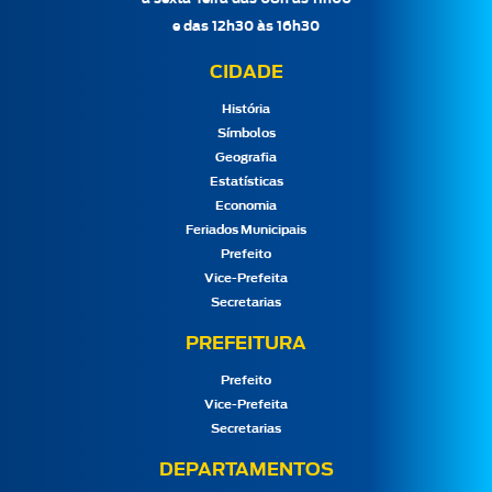
e das 12h30 às 16h30
CIDADE
História
Símbolos
Geografia
Estatísticas
Economia
Feriados Municipais
Prefeito
Vice-Prefeita
Secretarias
PREFEITURA
Prefeito
Vice-Prefeita
Secretarias
DEPARTAMENTOS