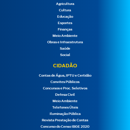
Agricultura
Cultura
Educação
Esportes
Finanças
Meio Ambiente
Obras e Infraestrutura
Saúde
Social
CIDADÃO
Contas de Água, IPTU e Certidão
Convites Públicos
Concursos e Proc. Seletivos
Defesa Civil
Meio Ambiente
Telefones Úteis
Iluminação Pública
Revista Prestação de Contas
Concurso do Censo IBGE 2020