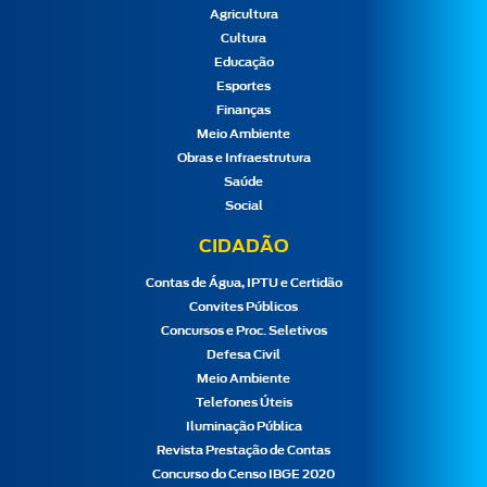
Agricultura
Cultura
Educação
Esportes
Finanças
Meio Ambiente
Obras e Infraestrutura
Saúde
Social
CIDADÃO
Contas de Água, IPTU e Certidão
Convites Públicos
Concursos e Proc. Seletivos
Defesa Civil
Meio Ambiente
Telefones Úteis
Iluminação Pública
Revista Prestação de Contas
Concurso do Censo IBGE 2020