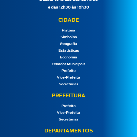
e das 12h30 às 16h30
CIDADE
História
Símbolos
Geografia
Estatísticas
Economia
Feriados Municipais
Prefeito
Vice-Prefeita
Secretarias
PREFEITURA
Prefeito
Vice-Prefeita
Secretarias
DEPARTAMENTOS