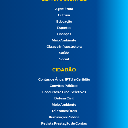
Agricultura
Cultura
Educação
Esportes
Finanças
Meio Ambiente
Obras e Infraestrutura
Saúde
Social
CIDADÃO
Contas de Água, IPTU e Certidão
Convites Públicos
Concursos e Proc. Seletivos
Defesa Civil
Meio Ambiente
Telefones Úteis
Iluminação Pública
Revista Prestação de Contas