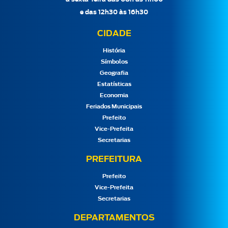
e das 12h30 às 16h30
CIDADE
História
Símbolos
Geografia
Estatísticas
Economia
Feriados Municipais
Prefeito
Vice-Prefeita
Secretarias
PREFEITURA
Prefeito
Vice-Prefeita
Secretarias
DEPARTAMENTOS