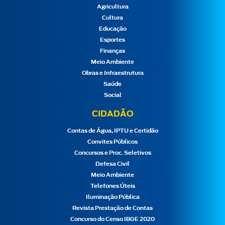
Agricultura
Cultura
Educação
Esportes
Finanças
Meio Ambiente
Obras e Infraestrutura
Saúde
Social
CIDADÃO
Contas de Água, IPTU e Certidão
Convites Públicos
Concursos e Proc. Seletivos
Defesa Civil
Meio Ambiente
Telefones Úteis
Iluminação Pública
Revista Prestação de Contas
Concurso do Censo IBGE 2020